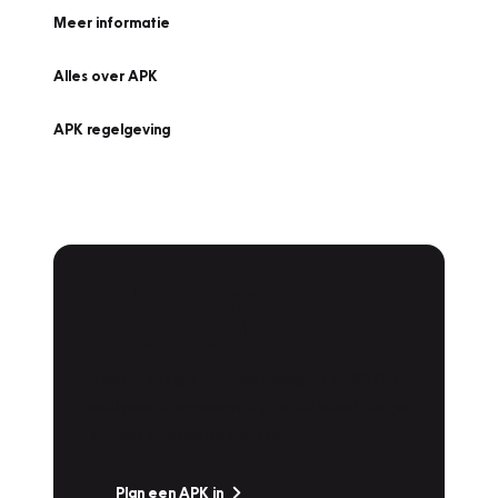
Meer informatie
Alles over APK
APK regelgeving
APK Keuring bij
Vakgarage!
Is het weer tijd voor de jaarlijkse APK? Ga
snel naar Vakgarage bij u in de buurt, en ga
zonder zorgen de weg op!
Plan een APK in