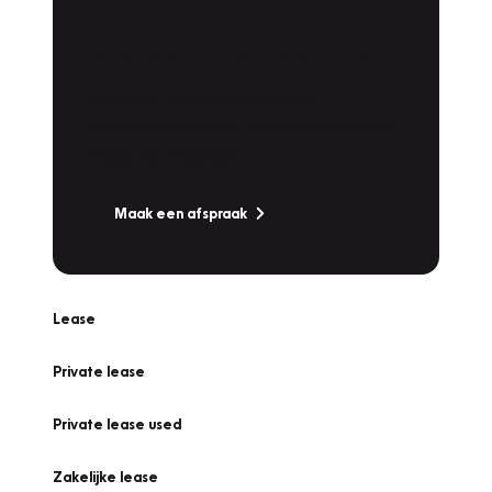
Plan een
Werkplaatsafspraak
Is uw auto toe aan Onderhoud,
Bandenwissel of een Vakantiecheck? Plan
online een afspraak!
Maak een afspraak
Lease
Private lease
Private lease used
Zakelijke lease