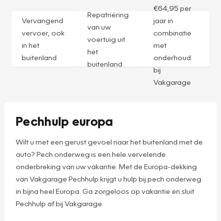
€64,95 per
Repatriëring
Vervangend
jaar in
van uw
vervoer, ook
combinatie
voertuig uit
in het
met
het
buitenland
onderhoud
buitenland
bij
Vakgarage
Pechhulp europa
Wilt u met een gerust gevoel naar het buitenland met de
auto? Pech onderweg is een hele vervelende
onderbreking van uw vakantie. Met de Europa-dekking
van Vakgarage Pechhulp krijgt u hulp bij pech onderweg
in bijna heel Europa. Ga zorgeloos op vakantie en sluit
Pechhulp af bij Vakgarage.