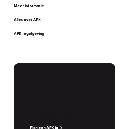
Meer informatie
Alles over APK
APK regelgeving
APK Keuring bij
Vakgarage!
Is het weer tijd voor de jaarlijkse APK? Ga
snel naar Vakgarage bij u in de buurt, en ga
zonder zorgen de weg op!
Plan een APK in