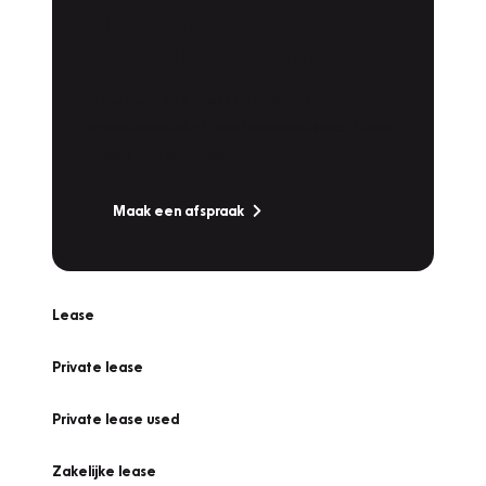
Plan een
Werkplaatsafspraak
Is uw auto toe aan Onderhoud,
Bandenwissel of een Vakantiecheck? Plan
online een afspraak!
Maak een afspraak
Lease
Private lease
Private lease used
Zakelijke lease