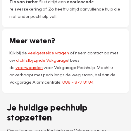
Tip van turbo:
Sluit altijd een
doorlopende
reisverzekering
af. Zo heeft u altijd aanvullende hulp die
niet onder pechhulp valt.
Meer weten?
Kijk bij de
veelgestelde vragen
of neem contact op met
uw
dichtstbijzijnde Vakgarage
! Lees
de
voorwaarden
voor Vakgarage Pechhulp. Mocht u
onverhoopt met pech langs de weg staan, bel dan de
Vakgarage Alarmcentrale:
088 – 877 81 84
.
Je huidige pechhulp
stopzetten
Overstappen op de Pechhulp van Vakgarage is zo