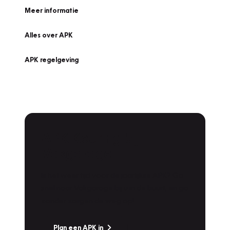
Meer informatie
Alles over APK
APK regelgeving
APK Keuring bij
Vakgarage!
Is het weer tijd voor de jaarlijkse APK? Ga
snel naar Vakgarage bij u in de buurt, en ga
zonder zorgen de weg op!
Plan een APK in