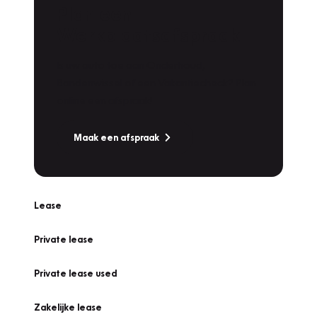
Plan een
Werkplaatsafspraak
Is uw auto toe aan Onderhoud,
Bandenwissel of een Vakantiecheck? Plan
online een afspraak!
Maak een afspraak
Lease
Private lease
Private lease used
Zakelijke lease