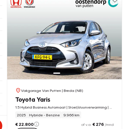
Vakgarage Van Putten
| Breda (NB)
Toyota Yaris
1.5 Hybrid Business Automaat | Stoel/stuurverwarming | PDC v/a | Carplay / Android auto | Adaptieve cruisecontrol | LM velgen
2025
Hybride - Benzine
9.966 km
€ 22.800
€ 276
of v.a.
/mnd