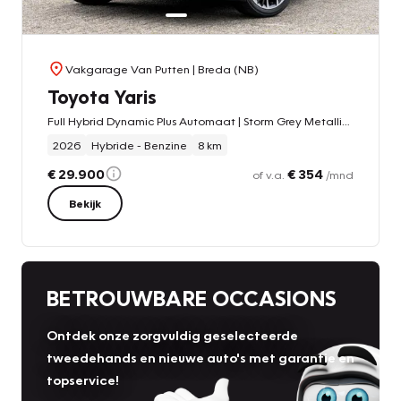
Vakgarage Van Putten
| Breda (NB)
Toyota Yaris
Full Hybrid Dynamic Plus Automaat | Storm Grey Metallic | Dodehoeksensoren | Carplay | Stoel- en Stuurverwarming | Adapt.Cruise
2026
Hybride - Benzine
8 km
€ 29.900
€ 354
of v.a.
/mnd
Bekijk
BETROUWBARE OCCASIONS
Ontdek onze zorgvuldig geselecteerde
tweedehands en nieuwe auto's met garantie en
topservice!