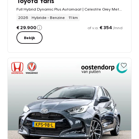
Toyota Yaris
Full Hybrid Dynamic Plus Automaat | Celestite Grey Metallic | Dodehoeksensoren | Apple Carplay | Stoel- en Stuurverwarming
2026
Hybride - Benzine
11 km
€ 29.900
€ 354
of v.a.
/mnd
Bekijk