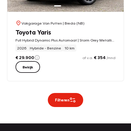
Vakgarage Van Putten
| Breda (NB)
Toyota Yaris
Full Hybrid Dynamic Plus Automaat | Storm Grey Metallic | Dodehoeksensoren | Carplay | Stoel- en Stuurverwarming | Adapt.Cruise
2026
Hybride - Benzine
10 km
€ 29.900
€ 354
of v.a.
/mnd
Bekijk
Filteren