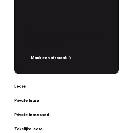
Plan een
Werkplaatsafspraak
Is uw auto toe aan Onderhoud,
Bandenwissel of een Vakantiecheck? Plan
online een afspraak!
Maak een afspraak
Lease
Private lease
Private lease used
Zakelijke lease