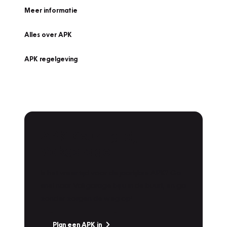
Meer informatie
Alles over APK
APK regelgeving
APK Keuring bij
Vakgarage!
Is het weer tijd voor de jaarlijkse APK? Ga
snel naar Vakgarage bij u in de buurt, en ga
zonder zorgen de weg op!
Plan een APK in