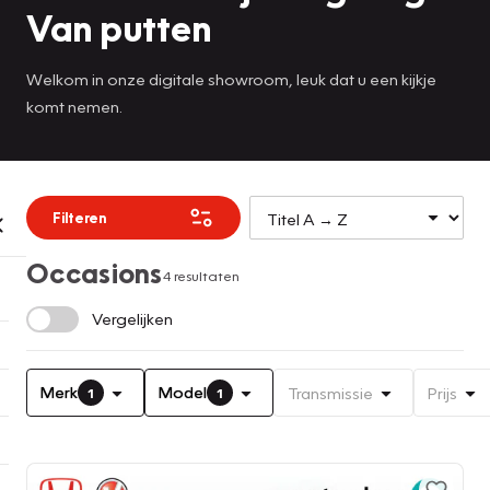
Van putten
Welkom in onze digitale showroom, leuk dat u een kijkje
komt nemen.
Filteren
Occasions
4 resultaten
Vergelijken
Merk
Model
Transmissie
Prijs
1
1