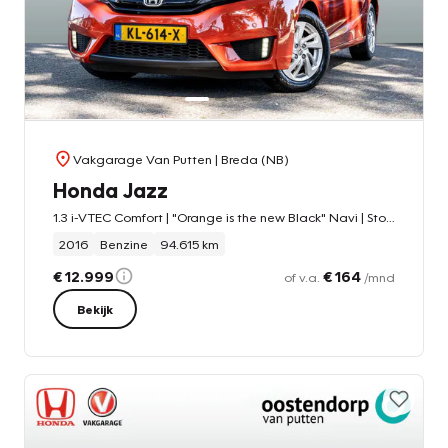
Vakgarage Van Putten
| Breda (NB)
Honda Jazz
1.3 i-VTEC Comfort | "Orange is the new Black" Navi | Stoelverwarming | PDC voor en achter | Navigatie | All Season banden | DAB | LM velgen
2016
Benzine
94.615 km
€ 12.999
€ 164
of v.a.
/mnd
Bekijk