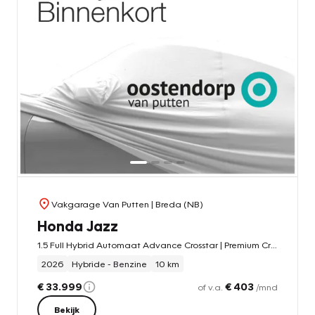
Vakgarage Van Putten
| Breda (NB)
Honda Jazz
1.5 Full Hybrid Automaat Advance Crosstar | Premium Crystal Red | 8 jaar garantie | Nieuwe auto | Adaptieve cruise | Climate control | Carplay
2026
Hybride - Benzine
10 km
€ 33.999
€ 403
of v.a.
/mnd
Bekijk