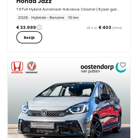
Honda Jazz
1.5 Full Hybrid Automaat Advance Crosstar | 8 jaar garantie | Fjord Mist Pearl | Hagelnieuw | Adaptieve cruise | Climate control | Carplay
2026
Hybride - Benzine
10 km
€ 33.999
€ 403
of v.a.
/mnd
Bekijk