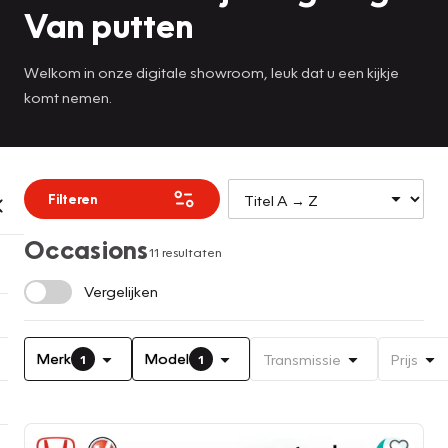
Van putten
Welkom in onze digitale showroom, leuk dat u een kijkje
komt nemen.
Filteren
Occasions
11 resultaten
Vergelijken
Merk
Model
Transmissie
Prijs
1
1