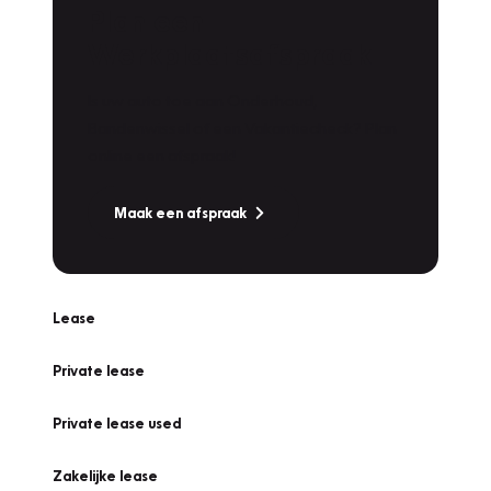
Plan een
Werkplaatsafspraak
Is uw auto toe aan Onderhoud,
Bandenwissel of een Vakantiecheck? Plan
online een afspraak!
Maak een afspraak
Lease
Private lease
Private lease used
Zakelijke lease