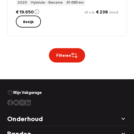
2020
Hybride - Benzine
61.685 km
€ 19.650
€ 238
of v.a.
/mnd
Bekijk
Filteren
Mijn Vakgarage
Onderhoud
Banden