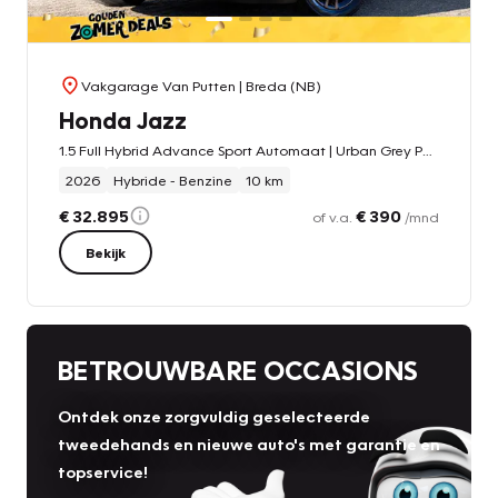
Vakgarage Van Putten
| Breda (NB)
Honda Jazz
1.5 Full Hybrid Advance Sport Automaat | Urban Grey Pearl | Hagelnieuw | 8 jaar garantie | Dode hoek detectie | DAB | Apple Carplay
2026
Hybride - Benzine
10 km
€ 32.895
€ 390
of v.a.
/mnd
Bekijk
BETROUWBARE OCCASIONS
Ontdek onze zorgvuldig geselecteerde
tweedehands en nieuwe auto's met garantie en
topservice!