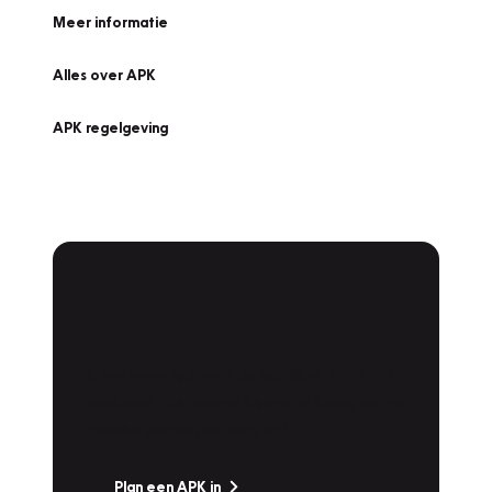
Meer informatie
Alles over APK
APK regelgeving
APK Keuring bij
Vakgarage!
Is het weer tijd voor de jaarlijkse APK? Ga
snel naar Vakgarage bij u in de buurt, en ga
zonder zorgen de weg op!
Plan een APK in