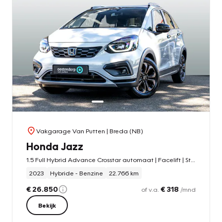
Vakgarage Van Putten
| Breda (NB)
Honda Jazz
1.5 Full Hybrid Advance Crosstar automaat | Facelift | Stoelverwarming | Camera | Navigatie | PDC v/a | Adaptieve Cruise | Carplay | Stuurverw.
2023
Hybride - Benzine
22.766 km
€ 26.850
€ 318
of v.a.
/mnd
Bekijk