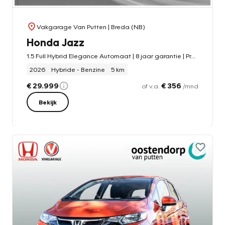
Vakgarage Van Putten
| Breda (NB)
Honda Jazz
1.5 Full Hybrid Elegance Automaat | 8 jaar garantie | Premium Sunlight Silver Metallic | Stoelverwarming | Navigatie | Adaptieve cruisecontrol | PDC
2026
Hybride - Benzine
5 km
€ 29.999
€ 356
of v.a.
/mnd
Bekijk