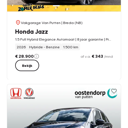
Vakgarage Van Putten
| Breda (NB)
Honda Jazz
1.5 Full Hybrid Elegance Automaat | 8 jaar garantie | Premium Crystal Red Metallic | Stoelverwarming | Navigatie | Adaptieve cruisecontrol | PDC
2026
Hybride - Benzine
1.500 km
€ 28.900
€ 343
of v.a.
/mnd
Bekijk