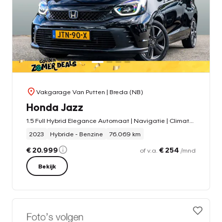
Vakgarage Van Putten
| Breda (NB)
Honda Jazz
1.5 Full Hybrid Elegance Automaat | Navigatie | Climate Control | Adaptieve cruise | PDC voor en achter | Parkeercamera
2023
Hybride - Benzine
76.069 km
€ 20.999
€ 254
of v.a.
/mnd
Bekijk