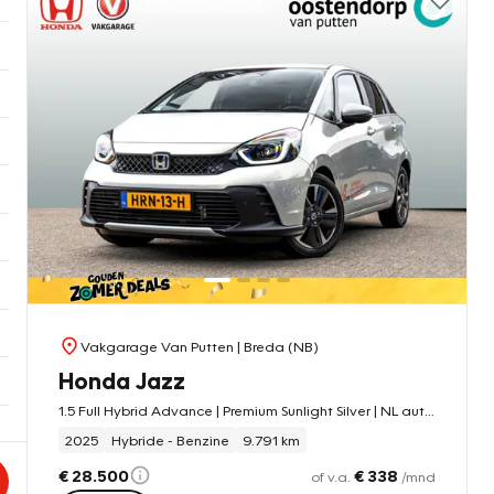
Vakgarage Van Putten
| Breda (NB)
Honda Jazz
1.5 Full Hybrid Advance | Premium Sunlight Silver | NL auto | verwarmd stuurwiel | Adaptieve cruise control | stoelverwarming | privacy glass
2025
Hybride - Benzine
9.791 km
€ 28.500
€ 338
of v.a.
/mnd