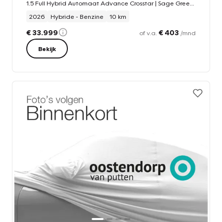
1.5 Full Hybrid Automaat Advance Crosstar | Sage Green Pearl | 8 jaar garantie | Nieuwe auto | Adaptieve cruise | Climate control | Carplay
2026
Hybride - Benzine
10 km
€ 33.999
€ 403
of v.a.
/mnd
Bekijk