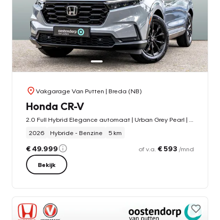
Vakgarage Van Putten
| Breda (NB)
Honda CR-V
2.0 Full Hybrid Elegance automaat | Urban Grey Pearl | 8 jaar garantie | MY 2027 | Panoramadak | Lederen bekleding | Adaptieve cruise | Stoelverw.
2026
Hybride - Benzine
5 km
€ 49.999
€ 593
of v.a.
/mnd
Bekijk