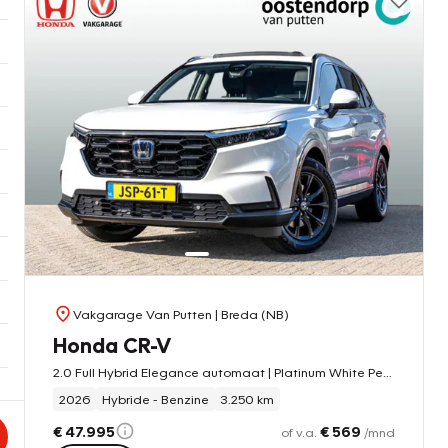
Vakgarage Van Putten
| Breda (NB)
Honda CR-V
2.0 Full Hybrid Elegance automaat | Platinum White Pearl | 8 jaar garantie | Panoramadak | Lederen bekleding | Adaptieve cruise | Stoelverwarming
2026
Hybride - Benzine
3.250 km
€ 47.995
€ 569
of v.a.
/mnd