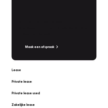
Plan een
Werkplaatsafspraak
Is uw auto toe aan Onderhoud,
Bandenwissel of een Vakantiecheck? Plan
online een afspraak!
Maak een afspraak
Lease
Private lease
Private lease used
Zakelijke lease