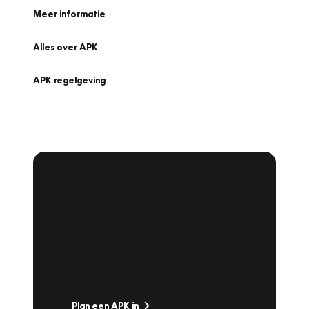
Meer informatie
Alles over APK
APK regelgeving
APK Keuring bij
Vakgarage!
Is het weer tijd voor de jaarlijkse APK? Ga
snel naar Vakgarage bij u in de buurt, en ga
zonder zorgen de weg op!
Plan een APK in