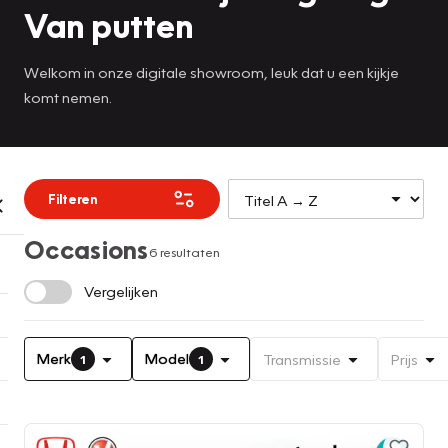
Van putten
Welkom in onze digitale showroom, leuk dat u een kijkje
komt nemen.
Filteren
Occasions
6 resultaten
Vergelijken
Merk
Model
Transmissie
Prijs
1
1