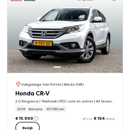
Vakgarage Van Putten
| Breda (NB)
Honda CR-V
2.0 Elegance | Trekhaak | PDC voor en achter | All Season banden | Climate control | Cruise control | Stoelverwarming | Camera
2014
Benzine
101.160 km
€ 15.999
€ 194
of v.a.
/mnd
Bekijk