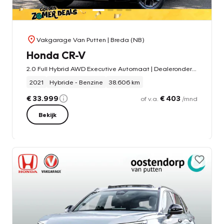
Vakgarage Van Putten
| Breda (NB)
Honda CR-V
2.0 Full Hybrid AWD Executive Automaat | Dealeronderhouden | Headup Display | Panoramadak | Carplay/ Android auto | Adaptieve Cruise | Nieuwstaat!!
2021
Hybride - Benzine
38.606 km
€ 33.999
€ 403
of v.a.
/mnd
Bekijk