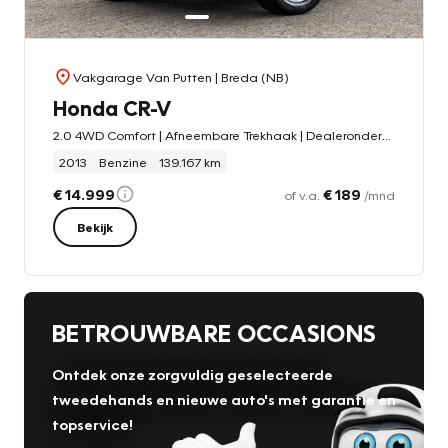
Vakgarage Van Putten
| Breda (NB)
Honda CR-V
2.0 4WD Comfort | Afneembare Trekhaak | Dealeronderhouden | Achteruitrijcamera | Parkeersensoren V / A | 1600 kg aanhanggewicht | Cruise control
2013
Benzine
139.167 km
€ 14.999
€ 189
of v.a.
/mnd
Bekijk
BETROUWBARE OCCASIONS
Ontdek onze zorgvuldig geselecteerde
tweedehands en nieuwe auto's met garantie en
topservice!