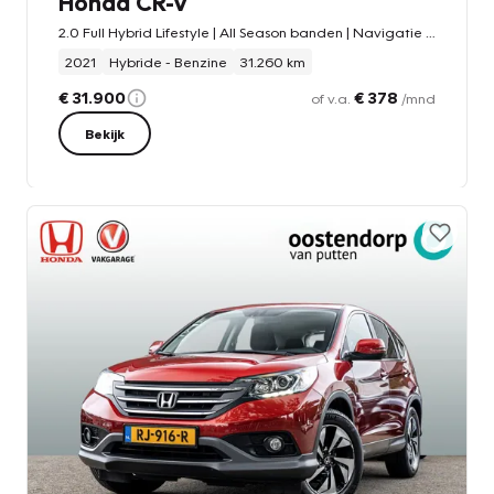
Honda CR-V
2.0 Full Hybrid Lifestyle | All Season banden | Navigatie | Adaptieve cruise control | Carplay/Android auto | PDC | Camera | Stoelverwarming
2021
Hybride - Benzine
31.260 km
€ 31.900
€ 378
of v.a.
/mnd
Bekijk