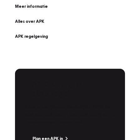
Meer informatie
Alles over APK
APK regelgeving
APK Keuring bij
Vakgarage!
Is het weer tijd voor de jaarlijkse APK? Ga
snel naar Vakgarage bij u in de buurt, en ga
zonder zorgen de weg op!
Plan een APK in