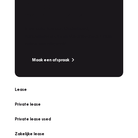
Plan een
Werkplaatsafspraak
Is uw auto toe aan Onderhoud,
Bandenwissel of een Vakantiecheck? Plan
online een afspraak!
Maak een afspraak
Lease
Private lease
Private lease used
Zakelijke lease