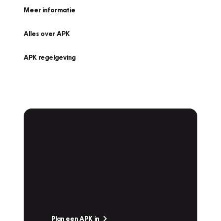
Meer informatie
Alles over APK
APK regelgeving
APK Keuring bij
Vakgarage!
Is het weer tijd voor de jaarlijkse APK? Ga
snel naar Vakgarage bij u in de buurt, en ga
zonder zorgen de weg op!
Plan een APK in