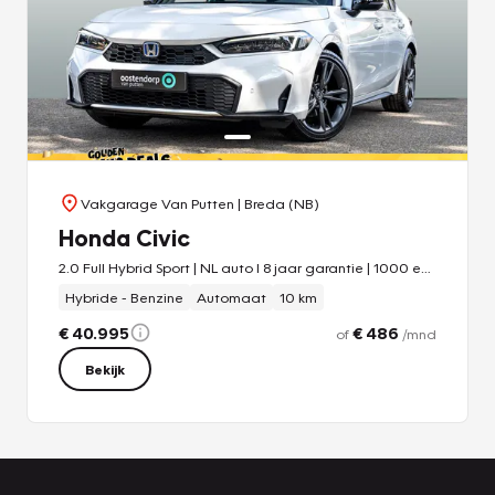
verkeersbord-detectie als het ware als uw bijrijder en
attendeert u op de verkeersborden langs de weg. Lane
assist waarschuwt als u onbedoeld van rijbaan wisselt.
Vanzelfsprekend leveren wij deze nieuwe auto met
volledige fabrieksgarantie. We maken graag een afspraak
met u om deze Civic bij ons te komen bekijken.
Vakgarage Van Putten
| Breda (NB)
Honda Civic
2.0 Full Hybrid Sport | NL auto l 8 jaar garantie | 1000 euro vooraadkorting | Platinum White Pearl | All In prijs | Navi | PDC v/a | Stoelverwarming
Hybride - Benzine
Automaat
10 km
€ 40.995
€ 486
of
/mnd
Bekijk