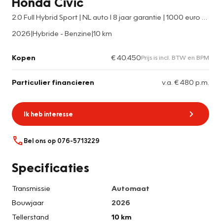
Honda Civic
2.0 Full Hybrid Sport | NL auto l 8 jaar garantie | 1000 euro vooraadkorting | Seabed Blue Pearl | All In prijs | Navi | PDC v/a | Stoelverwarming
2026
|
Hybride - Benzine
|
10 km
Kopen
€ 40.450
Prijs is incl. BTW en BPM
Particulier financieren
v.a. € 480 p.m.
Ik heb interesse
Bel ons op 076-5713229
Specificaties
Transmissie
Automaat
Bouwjaar
2026
Tellerstand
10 km