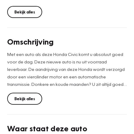
Bekijk alles
Omschrijving
Met een auto als deze Honda Civic komt u absoluut goed
voor de dag. Deze nieuwe auto is nu uit voorraad
leverbaar. De aandrijving van deze Honda wordt verzorgd
door een viercilinder motor en een automatische
transmissie. Donkere en koude maanden? U zit altijd goed
dankzij de stoelverwarming. In deze auto profiteert u onder
andere ook van: 18 inch lichtmetalen velgen, LED
Bekijk alles
koplampen, donker getint glas achter en LED-achterlichten.
Kommaar-kommaar-kommaar, aldus de parkeerhulp met
Waar staat deze auto
achteruitrijcamera. Iedere centimeter vrije ruimte komt