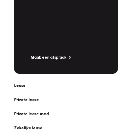
Plan een
Werkplaatsafspraak
Is uw auto toe aan Onderhoud,
Bandenwissel of een Vakantiecheck? Plan
online een afspraak!
Maak een afspraak
Lease
Private lease
Private lease used
Zakelijke lease