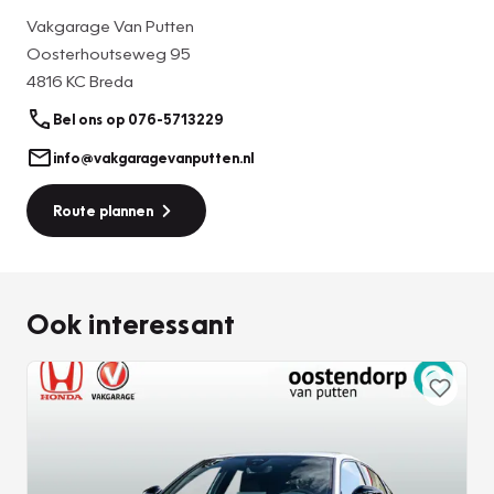
haarscherp in beeld. Schadevrij inparkeren maar! Adaptive
Vakgarage Van Putten
cruise control is een comfortabele en veilige optie. Het
Oosterhoutseweg 95
systeem reguleert de snelheid en houdt automatisch
4816 KC Breda
afstand tot uw voorligger. De automatische airconditioning
zorgt voor een prettige binnentemperatuur. De auto neemt
Bel ons op 076-5713229
u werk uit handen doordat hij zelf veel in de gaten houdt.
info@vakgaragevanputten.nl
Een regensensor en een automatisch inschakelbare
verlichting nemen waar wanneer de ruitenwissers en het
Route plannen
licht aan moeten. Deze Honda Civic is voorzien van keyless
entry, waardoor de portieren en achterklep vanzelf open
gaan als u in de nabijheid komt. Wat u ook in deze auto kunt
vinden zijn navigatiesysteem, DAB ontvangst, isofix-
Ook interessant
aansluiting en in hoogte en diepte verstelbaar stuur.
Aan boord van deze Honda houden verschillende
geavanceerde systemen voor u de weg in de gaten. Ze
waarschuwen u voor noodsituaties en kunnen in een aantal
gevallen ook zelf ingrijpen. Onderweg fungeert de