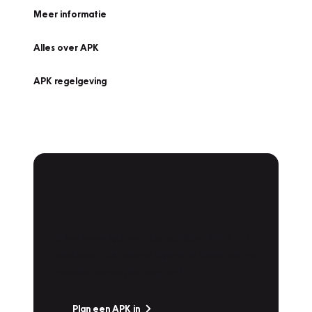
Meer informatie
Alles over APK
APK regelgeving
APK Keuring bij
Vakgarage!
Is het weer tijd voor de jaarlijkse APK? Ga
snel naar Vakgarage bij u in de buurt, en ga
zonder zorgen de weg op!
Plan een APK in