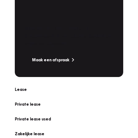
Plan een
Werkplaatsafspraak
Is uw auto toe aan Onderhoud,
Bandenwissel of een Vakantiecheck? Plan
online een afspraak!
Maak een afspraak
Lease
Private lease
Private lease used
Zakelijke lease